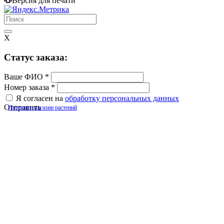
Версия для печати
X
Cтатус заказа:
Ваше ФИО
*
Номер заказа
*
Я согласен на
обработку персональных данных
Отправить
Интернет-магазин растений