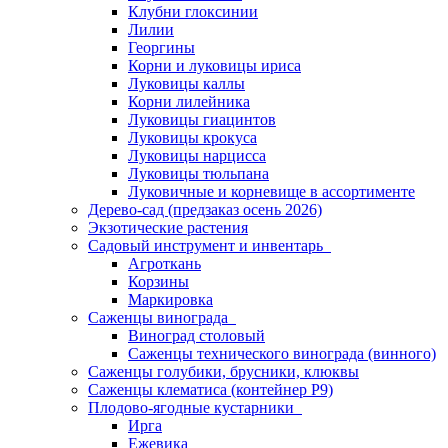
Клубни глоксинии
Лилии
Георгины
Корни и луковицы ириса
Луковицы каллы
Корни лилейника
Луковицы гиацинтов
Луковицы крокуса
Луковицы нарцисса
Луковицы тюльпана
Луковичные и корневище в ассортименте
Дерево-сад (предзаказ осень 2026)
Экзотические растения
Садовый инструмент и инвентарь
Агроткань
Корзины
Маркировка
Саженцы винограда
Виноград столовый
Саженцы технического винограда (винного)
Саженцы голубики, брусники, клюквы
Саженцы клематиса (контейнер Р9)
Плодово-ягодные кустарники
Ирга
Ежевика