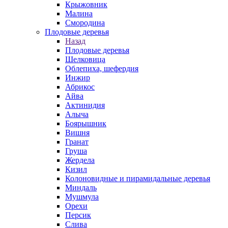
Крыжовник
Малина
Смородина
Плодовые деревья
Назад
Плодовые деревья
Шелковица
Облепиха, шефердия
Инжир
Абрикос
Айва
Актинидия
Алыча
Боярышник
Вишня
Гранат
Груша
Жердела
Кизил
Колоновидные и пирамидальные деревья
Миндаль
Мушмула
Орехи
Персик
Слива