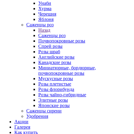
Унаби
Хурма
Черешня
Яблоня
Саженцы роз
Назад
Саженцы роз
Почвопокровные розы
Спрей розы
Розы шраб
Английские розы
Канадские розы
Миниатюрные, бордюрные,
почвопокровные розы
Мускусные розы
Розы плетистые
Розы флорибунда
Розы чайно-гибридные
Элитные розы
Японские розы
Саженцы сирени
Удобрения
Акции
Галерея
Как купить