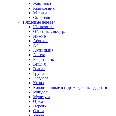
Жимолость
Крыжовник
Малина
Смородина
Плодовые деревья
Шелковица
Облепиха, шефердия
Инжир
Абрикос
Айва
Актинидия
Алыча
Боярышник
Вишня
Гранат
Груша
Жердела
Кизил
Колоновидные и пирамидальные деревья
Миндаль
Мушмула
Орехи
Персик
Слива
Унаби