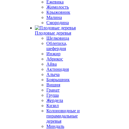
Ежевика
Жимолость
Крыжовник
Малина
Смородина
Плодовые деревья
Шелковица
Облепиха,
шефердия
Инжир
Абрикос
Айва
Актинидия
Алыча
Боярышник
Вишня
Гранат
Груша
Жердела
Кизил
Колоновидные и
пирамидальные
деревья
Миндаль