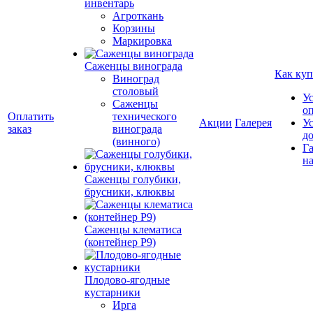
инвентарь
Агроткань
Корзины
Маркировка
Саженцы винограда
Как куп
Виноград
столовый
У
Саженцы
о
Оплатить
технического
Акции
Галерея
У
заказ
винограда
д
(винного)
Г
на
Саженцы голубики,
брусники, клюквы
Саженцы клематиса
(контейнер Р9)
Плодово-ягодные
кустарники
Ирга