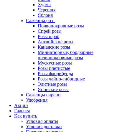
Хурма
Черешня
Яблоня
Саженцы роз
Почвопокровные розы
Спрей розы
Розы шраб
Английские розы
Канадские розы
Миниатюрные, бордюрные,
почвопокровные розы
Мускусные розы
Розы плетистые
Розы флорибунда
Розы чайно-гибридные
Элитные розы
Японские розы
Саженцы сирени
Удобрения
Акции
Галерея
Как купить
Условия оплаты
Условия доставки
Гарантия на товар