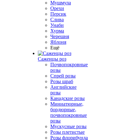
Мушмула
Орехи
Персик
Слива
Унаби
Хурма
Черешня
Яблоня
Ещё
Саженцы роз
Почвопокровные
розы
Спрей розы
Розы шраб
Английские
розы
Канадские розы
Миниатюрные,
бордюрные,
почвопокровные
розы
Мускусные розы
Розы плетистые
Розы флорибунда