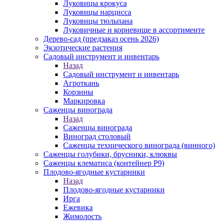
Луковицы крокуса
Луковицы нарцисса
Луковицы тюльпана
Луковичные и корневище в ассортименте
Дерево-сад (предзаказ осень 2026)
Экзотические растения
Садовый инструмент и инвентарь
Назад
Садовый инструмент и инвентарь
Агроткань
Корзины
Маркировка
Саженцы винограда
Назад
Саженцы винограда
Виноград столовый
Саженцы технического винограда (винного)
Саженцы голубики, брусники, клюквы
Саженцы клематиса (контейнер Р9)
Плодово-ягодные кустарники
Назад
Плодово-ягодные кустарники
Ирга
Ежевика
Жимолость