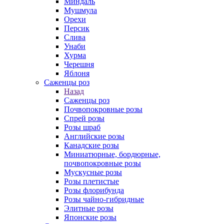
Миндаль
Мушмула
Орехи
Персик
Слива
Унаби
Хурма
Черешня
Яблоня
Саженцы роз
Назад
Саженцы роз
Почвопокровные розы
Спрей розы
Розы шраб
Английские розы
Канадские розы
Миниатюрные, бордюрные,
почвопокровные розы
Мускусные розы
Розы плетистые
Розы флорибунда
Розы чайно-гибридные
Элитные розы
Японские розы