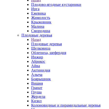
Назад
Плодово-ягодные кустарники
Ирга
Ежевика
Жимолость
Крыжовник
Малина
Смородина
Плодовые деревья
Назад
Плодовые деревья
Шелковица
Облепиха, шефердия
Инжир
Абрикос
Айва
Актинидия
Алыча
Боярышник
Вишня
Гранат
Груша
Жердела
Кизил
Колоновидные и пирамидальные деревья