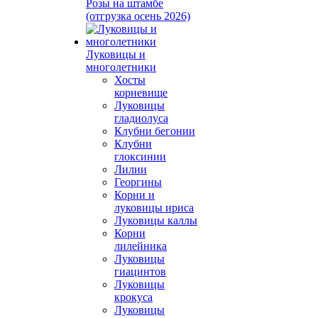
Розы на штамбе
(отгрузка осень 2026)
Луковицы и
многолетники
Хосты
корневище
Луковицы
гладиолуса
Клубни бегонии
Клубни
глоксинии
Лилии
Георгины
Корни и
луковицы ириса
Луковицы каллы
Корни
лилейника
Луковицы
гиацинтов
Луковицы
крокуса
Луковицы