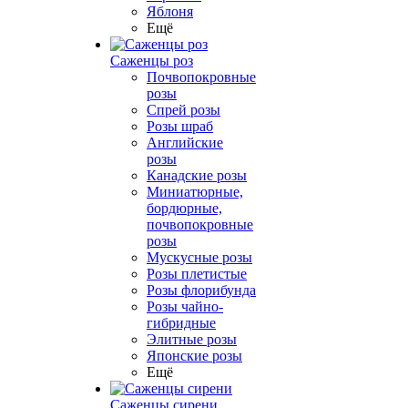
Яблоня
Ещё
Саженцы роз
Почвопокровные
розы
Спрей розы
Розы шраб
Английские
розы
Канадские розы
Миниатюрные,
бордюрные,
почвопокровные
розы
Мускусные розы
Розы плетистые
Розы флорибунда
Розы чайно-
гибридные
Элитные розы
Японские розы
Ещё
Саженцы сирени