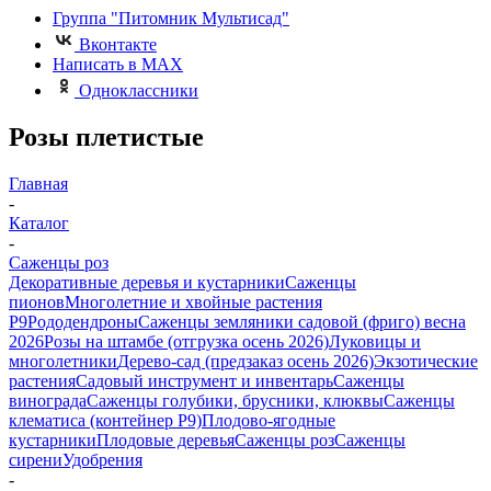
Группа "Питомник Мультисад"
Вконтакте
Написать в MAX
Одноклассники
Розы плетистые
Главная
-
Каталог
-
Саженцы роз
Декоративные деревья и кустарники
Саженцы
пионов
Многолетние и хвойные растения
Р9
Рододендроны
Саженцы земляники садовой (фриго) весна
2026
Розы на штамбе (отгрузка осень 2026)
Луковицы и
многолетники
Дерево-сад (предзаказ осень 2026)
Экзотические
растения
Садовый инструмент и инвентарь
Саженцы
винограда
Саженцы голубики, брусники, клюквы
Саженцы
клематиса (контейнер Р9)
Плодово-ягодные
кустарники
Плодовые деревья
Саженцы роз
Саженцы
сирени
Удобрения
-