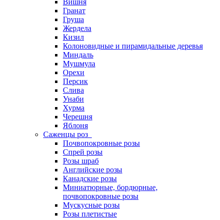
Вишня
Гранат
Груша
Жердела
Кизил
Колоновидные и пирамидальные деревья
Миндаль
Мушмула
Орехи
Персик
Слива
Унаби
Хурма
Черешня
Яблоня
Саженцы роз
Почвопокровные розы
Спрей розы
Розы шраб
Английские розы
Канадские розы
Миниатюрные, бордюрные,
почвопокровные розы
Мускусные розы
Розы плетистые