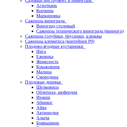
Садовый инструмент и инвентарь
Агроткань
Корзины
Маркировка
Саженцы винограда
Виноград столовый
Саженцы технического винограда (винного)
Саженцы голубики, брусники, клюквы
Саженцы клематиса (контейнер Р9)
Плодово-ягодные кустарники
Ирга
Ежевика
Жимолость
Крыжовник
Малина
Смородина
Плодовые деревья
Шелковица
Облепиха, шефердия
Инжир
Абрикос
Айва
Актинидия
Алыча
Боярышник