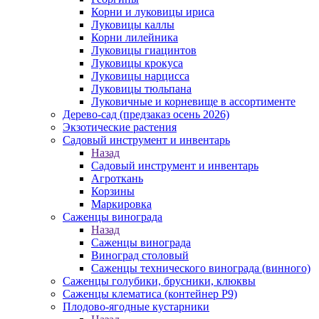
Корни и луковицы ириса
Луковицы каллы
Корни лилейника
Луковицы гиацинтов
Луковицы крокуса
Луковицы нарцисса
Луковицы тюльпана
Луковичные и корневище в ассортименте
Дерево-сад (предзаказ осень 2026)
Экзотические растения
Садовый инструмент и инвентарь
Назад
Садовый инструмент и инвентарь
Агроткань
Корзины
Маркировка
Саженцы винограда
Назад
Саженцы винограда
Виноград столовый
Саженцы технического винограда (винного)
Саженцы голубики, брусники, клюквы
Саженцы клематиса (контейнер Р9)
Плодово-ягодные кустарники