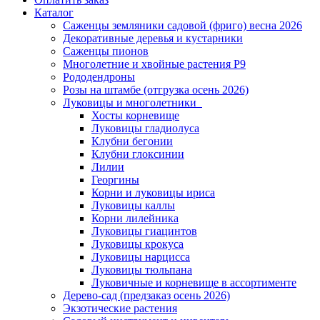
Каталог
Саженцы земляники садовой (фриго) весна 2026
Декоративные деревья и кустарники
Саженцы пионов
Многолетние и хвойные растения Р9
Рододендроны
Розы на штамбе (отгрузка осень 2026)
Луковицы и многолетники
Хосты корневище
Луковицы гладиолуса
Клубни бегонии
Клубни глоксинии
Лилии
Георгины
Корни и луковицы ириса
Луковицы каллы
Корни лилейника
Луковицы гиацинтов
Луковицы крокуса
Луковицы нарцисса
Луковицы тюльпана
Луковичные и корневище в ассортименте
Дерево-сад (предзаказ осень 2026)
Экзотические растения