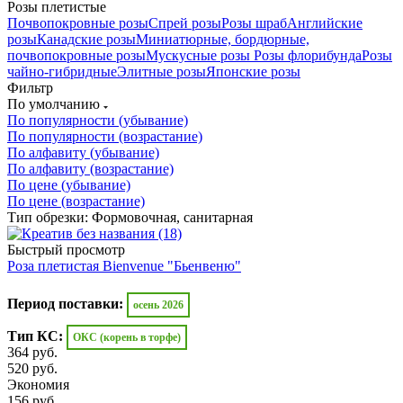
Розы плетистые
Почвопокровные розы
Спрей розы
Розы шраб
Английские
розы
Канадские розы
Миниатюрные, бордюрные,
почвопокровные розы
Мускусные розы
Розы флорибунда
Розы
чайно-гибридные
Элитные розы
Японские розы
Фильтр
По умолчанию
По популярности (убывание)
По популярности (возрастание)
По алфавиту (убывание)
По алфавиту (возрастание)
По цене (убывание)
По цене (возрастание)
Тип обрезки: Формовочная, санитарная
Быстрый просмотр
Роза плетистая Bienvenue "Бьенвеню"
Период поставки:
осень 2026
Тип КС:
ОКС (корень в торфе)
364
руб.
520
руб.
Экономия
156
руб.