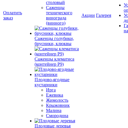
столовый
У
Саженцы
о
Оплатить
технического
Акции
Галерея
У
заказ
винограда
д
(винного)
Г
на
Саженцы голубики,
брусники, клюквы
Саженцы клематиса
(контейнер Р9)
Плодово-ягодные
кустарники
Ирга
Ежевика
Жимолость
Крыжовник
Малина
Смородина
Плодовые деревья