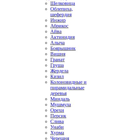
Шелковица
Облепиха,
шефердия
Инжир
Абрикос
Айва
Актинидия
Алыча
Боярышник
Вишня
Гранат
Груша
Жердела
Кизил
Колоновидные и
пирамидальные
деревья
Миндаль
Мушмула
Орехи
Персик
Слива
Унаби
Хурма
Черешня